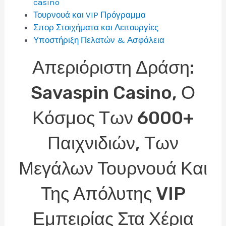
casino
Τουρνουά και VIP Πρόγραμμα
Σπορ Στοιχήματα και Λειτουργίες
Υποστήριξη Πελατών & Ασφάλεια
Απεριόριστη Δράση:
Savaspin Casino, Ο
Κόσμος Των 6000+
Παιχνιδιών, Των
Μεγάλων Τουρνουά Και
Της Απόλυτης VIP
Εμπειρίας Στα Χέρια