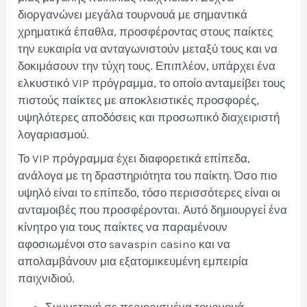
διοργανώνει μεγάλα τουρνουά με σημαντικά
χρηματικά έπαθλα, προσφέροντας στους παίκτες
την ευκαιρία να ανταγωνιστούν μεταξύ τους και να
δοκιμάσουν την τύχη τους. Επιπλέον, υπάρχει ένα
ελκυστικό VIP πρόγραμμα, το οποίο ανταμείβει τους
πιστούς παίκτες με αποκλειστικές προσφορές,
υψηλότερες αποδόσεις και προσωπικό διαχειριστή
λογαριασμού.
Το VIP πρόγραμμα έχει διαφορετικά επίπεδα,
ανάλογα με τη δραστηριότητα του παίκτη. Όσο πιο
υψηλό είναι το επίπεδο, τόσο περισσότερες είναι οι
ανταμοιβές που προσφέρονται. Αυτό δημιουργεί ένα
κίνητρο για τους παίκτες να παραμένουν
αφοσιωμένοι στο savaspin casino και να
απολαμβάνουν μια εξατομικευμένη εμπειρία
παιχνιδιού.
Συμμετοχή σε περιορισμένα τουρνουά