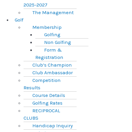
2025-2027
The Management
Golf
Membership
Golfing
Non Golfing
Form &
Registration
Club’s Champion
Club Ambassador
Competition
Results
Course Details
Golfing Rates
RECIPROCAL
CLUBS
Handicap Inquiry