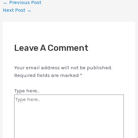
←
Previous Post
Next Post
→
Leave A Comment
Your email address will not be published.
Required fields are marked
*
Type here..