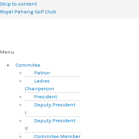
Skip to content
Royal Pahang Golf Club
Menu
Commitee
Patron
Ladies
Chairperson
President
Deputy President
I
Deputy President
II
Commitee Member