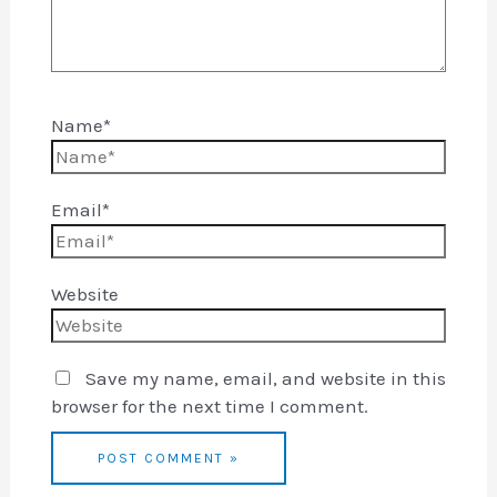
Name*
Email*
Website
Save my name, email, and website in this
browser for the next time I comment.