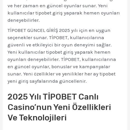
ve her zaman en güncel oyunlar sunar. Yeni
kullanıcılar tipobet giriş yaparak hemen oyunları
deneyebilirler.
TİPOBET GÜNCEL GİRİŞ 2025 yılı için en uygun
seçenekler sunar. TİPOBET, kullanıcılarına
güvenli ve etkileyici bir oyun deneyimi sağlar.
Yeni kullanıcılar tipobet giriş yaparak hemen
oyunları deneyebilirler. TİPOBET, kullanıcılarına
en güncel oyunlar, bonuslar ve kampanyalar
sunar. Yeni özellikler ve yenilikler her ay tipobet
yeni giriş sayfalarında güncellenir.
2025 Yılı TİPOBET Canlı
Casino’nun Yeni Özellikleri
Ve Teknolojileri