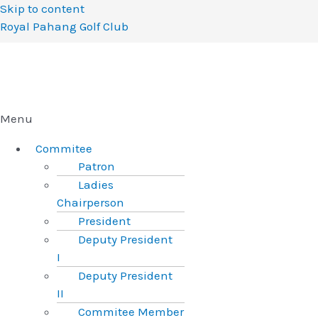
Skip to content
Royal Pahang Golf Club
Menu
Commitee
Patron
Ladies
Chairperson
President
Deputy President
I
Deputy President
II
Commitee Member