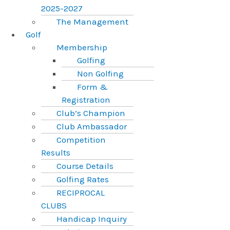
2025-2027
The Management
Golf
Membership
Golfing
Non Golfing
Form &
Registration
Club’s Champion
Club Ambassador
Competition
Results
Course Details
Golfing Rates
RECIPROCAL
CLUBS
Handicap Inquiry