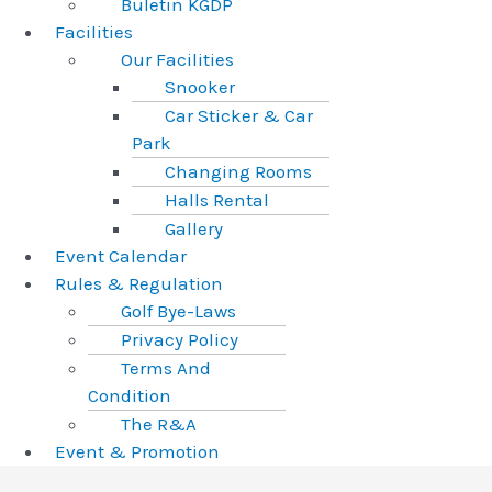
Buletin KGDP
Facilities
Our Facilities
Snooker
Car Sticker & Car
Park
Changing Rooms
Halls Rental
Gallery
Event Calendar
Rules & Regulation
Golf Bye-Laws
Privacy Policy
Terms And
Condition
The R&A
Event & Promotion