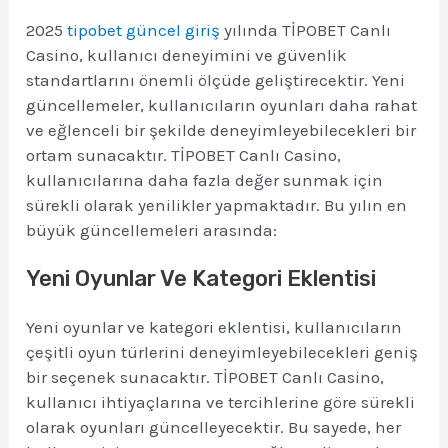
2025
tipobet güncel giriş
yılında TİPOBET Canlı
Casino, kullanıcı deneyimini ve güvenlik
standartlarını önemli ölçüde geliştirecektir. Yeni
güncellemeler, kullanıcıların oyunları daha rahat
ve eğlenceli bir şekilde deneyimleyebilecekleri bir
ortam sunacaktır. TİPOBET Canlı Casino,
kullanıcılarına daha fazla değer sunmak için
sürekli olarak yenilikler yapmaktadır. Bu yılın en
büyük güncellemeleri arasında:
Yeni Oyunlar Ve Kategori Eklentisi
Yeni oyunlar ve kategori eklentisi, kullanıcıların
çeşitli oyun türlerini deneyimleyebilecekleri geniş
bir seçenek sunacaktır. TİPOBET Canlı Casino,
kullanıcı ihtiyaçlarına ve tercihlerine göre sürekli
olarak oyunları güncelleyecektir. Bu sayede, her