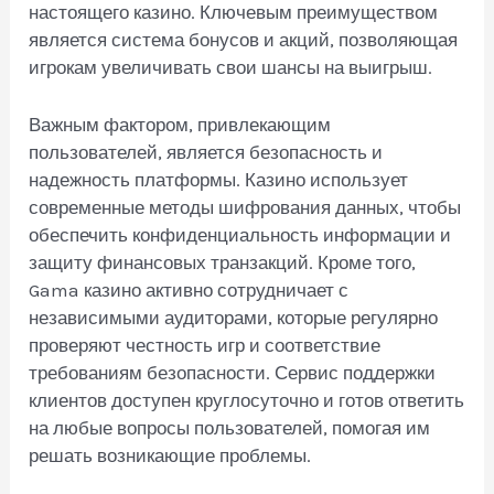
настоящего казино. Ключевым преимуществом
является система бонусов и акций, позволяющая
игрокам увеличивать свои шансы на выигрыш.
Важным фактором, привлекающим
пользователей, является безопасность и
надежность платформы. Казино использует
современные методы шифрования данных, чтобы
обеспечить конфиденциальность информации и
защиту финансовых транзакций. Кроме того,
Gama казино активно сотрудничает с
независимыми аудиторами, которые регулярно
проверяют честность игр и соответствие
требованиям безопасности. Сервис поддержки
клиентов доступен круглосуточно и готов ответить
на любые вопросы пользователей, помогая им
решать возникающие проблемы.