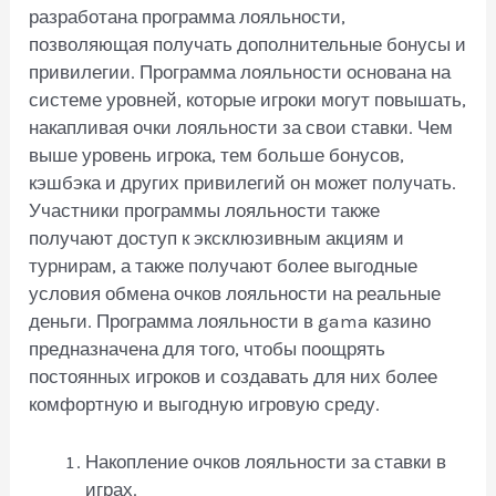
разработана программа лояльности,
позволяющая получать дополнительные бонусы и
привилегии. Программа лояльности основана на
системе уровней, которые игроки могут повышать,
накапливая очки лояльности за свои ставки. Чем
выше уровень игрока, тем больше бонусов,
кэшбэка и других привилегий он может получать.
Участники программы лояльности также
получают доступ к эксклюзивным акциям и
турнирам, а также получают более выгодные
условия обмена очков лояльности на реальные
деньги. Программа лояльности в gama казино
предназначена для того, чтобы поощрять
постоянных игроков и создавать для них более
комфортную и выгодную игровую среду.
Накопление очков лояльности за ставки в
играх.