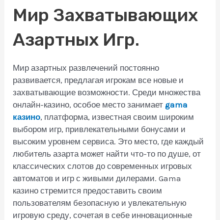
Мир Захватывающих
Азартных Игр.
Мир азартных развлечений постоянно
развивается, предлагая игрокам все новые и
захватывающие возможности. Среди множества
онлайн-казино, особое место занимает
gama
казино
, платформа, известная своим широким
выбором игр, привлекательными бонусами и
высоким уровнем сервиса. Это место, где каждый
любитель азарта может найти что-то по душе, от
классических слотов до современных игровых
автоматов и игр с живыми дилерами. Gama
казино стремится предоставить своим
пользователям безопасную и увлекательную
игровую среду, сочетая в себе инновационные