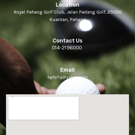
Location
Royal Pahang Golf Club, Jalan Padang Golf, 25050
Kuantan, Pahang
Contact Us
014-2196000
Email
kgdphg@yahoo.com