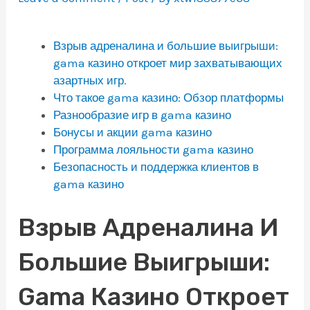
Взрыв адреналина и большие выигрыши:
gama казино откроет мир захватывающих
азартных игр.
Что такое gama казино: Обзор платформы
Разнообразие игр в gama казино
Бонусы и акции gama казино
Программа лояльности gama казино
Безопасность и поддержка клиентов в
gama казино
Взрыв Адреналина И
Большие Выигрыши:
Gama Казино Откроет