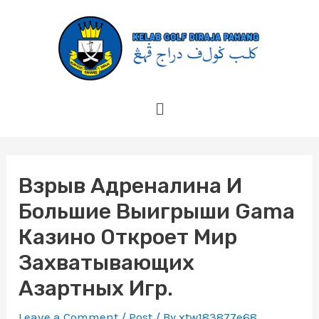
Skip
to
content
Menu
Post
navigation
Взрыв Адреналина И
Большие Выигрыши Gama
Казино Откроет Мир
Захватывающих
Азартных Игр.
Leave a Comment
/
Post
/ By
xtw183877e68