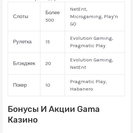
NetEnt,
Более
Слоты
Microgaming, Play’n
500
GO
Evolution Gaming,
Рулетка
15
Pragmatic Play
Evolution Gaming,
Блэкджек
20
NetEnt
Pragmatic Play,
Покер
10
Habanero
Бонусы И Акции Gama
Казино