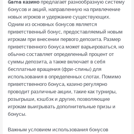
Gama казино
предлагает разнообразную систему
бонусов и акций, направленную на привлечение
новых игроков и удержание существующих.
Одним из основных бонусов является
приветственный бонус, предоставляемый новым
игрокам при внесении первого депозита. Размер
приветственного бонуса может варьироваться, но
обычно составляет определенный процент от
суммы депозита, а также включает в себя
бесплатные вращения (фри-спины) для
использования в определенных слотах. Помимо
приветственного бонуса, казино регулярно
проводит различные акции, такие как турниры,
розыгрыши, кэшбэк и другие, позволяющие
игрокам выигрывать дополнительные призы и
бонусы.
Важным условием использования бонусов