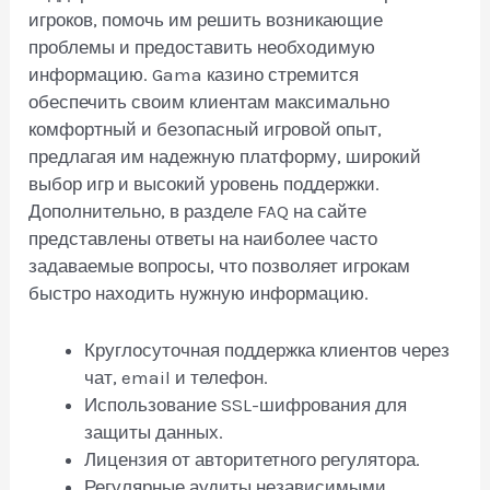
игроков, помочь им решить возникающие
проблемы и предоставить необходимую
информацию. Gama казино стремится
обеспечить своим клиентам максимально
комфортный и безопасный игровой опыт,
предлагая им надежную платформу, широкий
выбор игр и высокий уровень поддержки.
Дополнительно, в разделе FAQ на сайте
представлены ответы на наиболее часто
задаваемые вопросы, что позволяет игрокам
быстро находить нужную информацию.
Круглосуточная поддержка клиентов через
чат, email и телефон.
Использование SSL-шифрования для
защиты данных.
Лицензия от авторитетного регулятора.
Регулярные аудиты независимыми