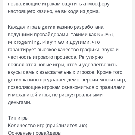
позволяющие игрокам ощутить атмосферу
настоящего казино, не выходя из дома.
Каждая игра в gama казино разработана
ведущими провайдерами, такими как NetEnt,
Microgaming, Play’n GO и другими, что
гарантирует высокое качество графики, звука и
честность игрового процесса. Регулярно
появляются новые игры, чтобы удовлетворить
вкусы самых взыскательных игроков. Кроме того,
gama казино предлагает демо-версии многих игр,
позволяющие игрокам ознакомиться с правилами
и механикой игры, не рискуя реальными
деньгами.
Тип игры
Количество игр (приблизительно)
Основные провайдеры