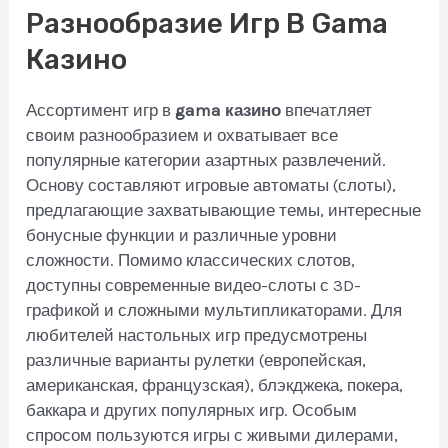
Разнообразие Игр В Gama
Казино
Ассортимент игр в
gama казино
впечатляет
своим разнообразием и охватывает все
популярные категории азартных развлечений.
Основу составляют игровые автоматы (слоты),
предлагающие захватывающие темы, интересные
бонусные функции и различные уровни
сложности. Помимо классических слотов,
доступны современные видео-слоты с 3D-
графикой и сложными мультипликаторами. Для
любителей настольных игр предусмотрены
различные варианты рулетки (европейская,
американская, французская), блэкджека, покера,
баккара и других популярных игр. Особым
спросом пользуются игры с живыми дилерами,