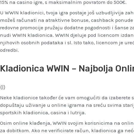
15% na casino igre, s maksimalnim povratom do 500€.
U WWIN kladionici, tvoja igra postaje još uzbudljivija za
možeš računati na atraktivne bonuse, cashback ponude i 
redovne promocije pružaju dodatne pogodnosti i šanse za 
nudi WWIN kladionica. WWIN djeluje pod licencom izdanom 
njihovih osobnih podataka i sl. Isto tako, licencom je ur
odredbi.
Kladionica WWIN – Najbolja Onli
{|}
Neke kladionice također će vam omogućiti da izaberete stri
dopuštaju uživanje u online igrama na sreću svima starij
sportskih kladionica, casina i lutrija.
Osim online klađenja, WWIN svojim korisnicima na online
za dobitkom. Ako ne verificirate račun, kladionica ga neć