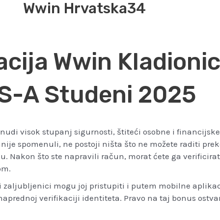
Wwin Hrvatska34
cija Wwin Kladionica
S-A Studeni 2025
udi visok stupanj sigurnosti, štiteći osobne i financijsk
je spomenuli, ne postoji ništa što ne možete raditi preko 
du. Nakon što ste napravili račun, morat ćete ga verificira
om.
i zaljubljenici mogu joj pristupiti i putem mobilne aplik
prednoj verifikaciji identiteta. Pravo na taj bonus ostv