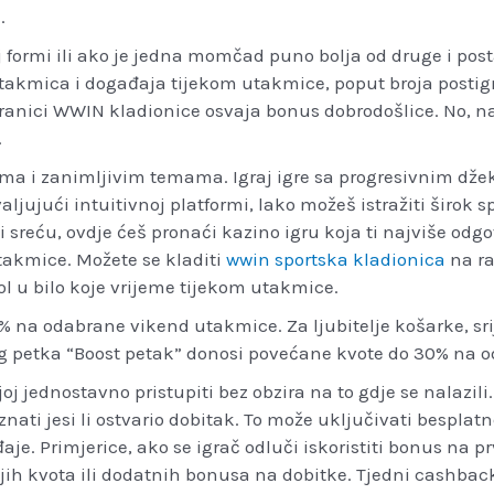
.
formi ili ako je jedna momčad puno bolja od druge i postaj
utakmica i događaja tijekom utakmice, poput broja postig
stranici WWIN kladionice osvaja bonus dobrodošlice. No, na
.
tama i zanimljivim temama. Igraj igre sa progresivnim dž
ljujući intuitivnoj platformi, lako možeš istražiti širok 
ili sreću, ovdje ćeš pronaći kazino igru koja ti najviše odg
takmice. Možete se kladiti
wwin sportska kladionica
na ra
 gol u bilo koje vrijeme tijekom utakmice.
% na odabrane vikend utakmice. Za ljubitelje košarke, s
og petka “Boost petak” donosi povećane kvote do 30% na 
jednostavno pristupiti bez obzira na to gdje se nalazili. B
aznati jesi li ostvario dobitak. To može uključivati bespla
e. Primjerice, ako se igrač odluči iskoristiti bonus na pr
ljih kvota ili dodatnih bonusa na dobitke. Tjedni cashbac