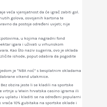
e veća vjerojatnost da će igrač zabiti gol.
nutih golova, osvojenih kartona te
ravno da postoje određeni uvjeti; nije
ekpotovima, u kojima nagradni fond
spektar igara i uživati u vrhunskom
ovara. Kao što naziv sugerira, ovo je oklada
zličite ishode, poput odabira da pogodite
rijedom je “NBA noć” s besplatnim okladama
odabrane vikend utakmice.
ez obzira jeste li se kladili na sportske
tne vrtnje u Wwin hrvatska casino igrama ili
vu uplatu i kladiti se na određeni popularni
k vraća 10% gubitaka na sportske oklade i