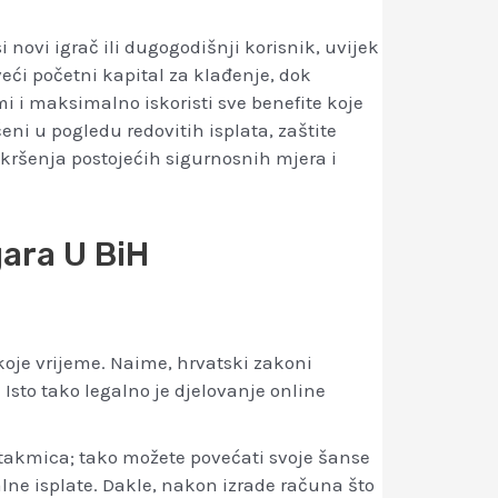
 novi igrač ili dugogodišnji korisnik, uvijek
ći početni kapital za klađenje, dok
i i maksimalno iskoristi sve benefite koje
ni u pogledu redovitih isplata, zaštite
 kršenja postojećih sigurnosnih mjera i
gara U BiH
o koje vrijeme. Naime, hrvatski zakoni
Isto tako legalno je djelovanje online
takmica; tako možete povećati svoje šanse
alne isplate. Dakle, nakon izrade računa što