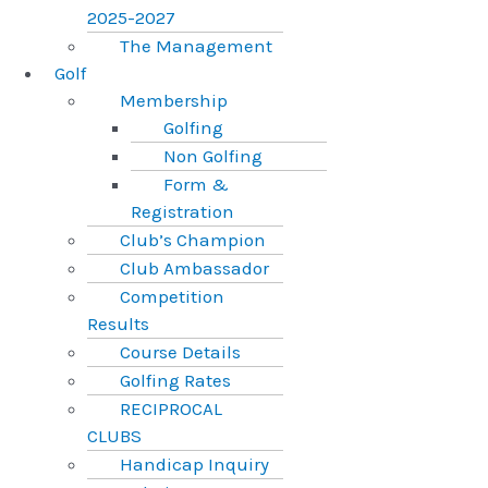
2025-2027
The Management
Golf
Membership
Golfing
Non Golfing
Form &
Registration
Club’s Champion
Club Ambassador
Competition
Results
Course Details
Golfing Rates
RECIPROCAL
CLUBS
Handicap Inquiry