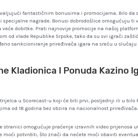
hvaljujući fantastičnim bonusima i promocijama. Bilo da si
specijalne nagrade. Bonusi dobrodošlice omogućuju ti ve
veće dobitke. Prati najnovije promocije na našoj platform
od vlade Republike Srpske, tako da su svi igrači zaštiće
eđeno sankcioniranje priređivača igara na sreću u slučaju
ne Kladionica I Ponuda Kazino I
jelca u Scorecast-u koji će biti prvi, posljednji ili u bil
ima od 18 godina bez obzira na nacionalnost priređivača. 
 stranici omogućuje praćenje izravnih video prijenosa u
e moći potvrditi, što znači da nećete moći obaviti eventu