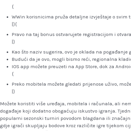
{
WWin korisnicima pruža detaljne izvještaje o svim t
|}{
Pravo na taj bonus ostvarujete registracijom i otva
|}
Kao što naziv sugerira, ovo je oklada na pogađanje
Budući da je ovo, mogli bismo reći, regionalna kladi
IOS app možete preuzeti na App Store, dok za Android
{
Preko mobitela možete gledati prijenose uživo, možete
|}
Možete koristiti više uređaja, mobitela i računala, ali n
događaje koji dodatno obogaćuju iskustvo igranja. Tjedni
popularni sezonski turniri povodom blagdana ili značajn
gdje igrači skupljaju bodove kroz različite igre tijekom 