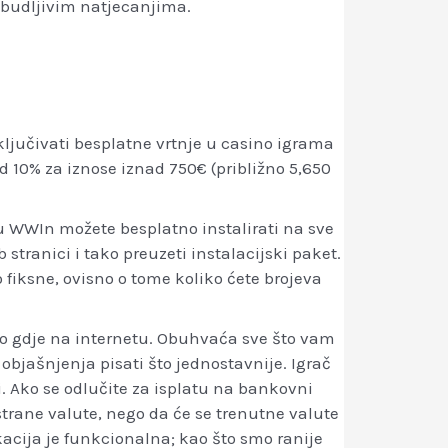
zbudljivim natjecanjima.
jučivati besplatne vrtnje u casino igrama
d 10% za iznose iznad 750€ (približno 5,650
ju WWIn možete besplatno instalirati na sve
stranici i tako preuzeti instalacijski paket.
 fiksne, ovisno o tome koliko ćete brojeva
lo gdje na internetu. Obuhvaća sve što vam
objašnjenja pisati što jednostavnije. Igrač
. Ako se odlučite za isplatu na bankovni
trane valute, nego da će se trenutne valute
acija je funkcionalna; kao što smo ranije