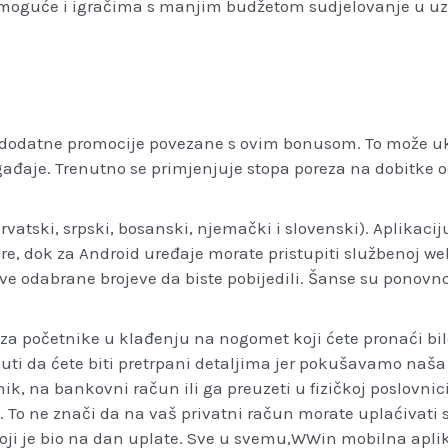
 omoguće i igračima s manjim budžetom sudjelovanje u u
dodatne promocije povezane s ovim bonusom. To može ukl
gađaje. Trenutno se primjenjuje stopa poreza na dobitke o
rvatski, srpski, bosanski, njemački i slovenski). Aplikaci
e, dok za Android uređaje morate pristupiti službenoj web 
sve odabrane brojeve da biste pobijedili. Šanse su ponovno
 za početnike u klađenju na nogomet koji ćete pronaći bi
uti da ćete biti pretrpani detaljima jer pokušavamo naša 
, na bankovni račun ili ga preuzeti u fizičkoj poslovnici
 To ne znači da na vaš privatni račun morate uplaćivati s
koji je bio na dan uplate. Sve u svemu,WWin mobilna aplik