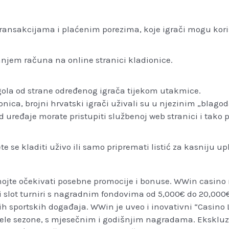
ransakcijama i plaćenim porezima, koje igrači mogu korist
ranjem računa na online stranici kladionice.
 gola od strane određenog igrača tijekom utakmice.
onica, brojni hrvatski igrači uživali su u njezinim „blago
 uređaje morate pristupiti službenoj web stranici i tako p
 se kladiti uživo ili samo pripremati listić za kasniju up
emojte očekivati posebne promocije i bonuse. WWin casino 
 slot turniri s nagradnim fondovima od 5,000€ do 20,000€
ih sportskih događaja. WWin je uveo i inovativni “Casino
cijele sezone, s mjesečnim i godišnjim nagradama. Ekskluz