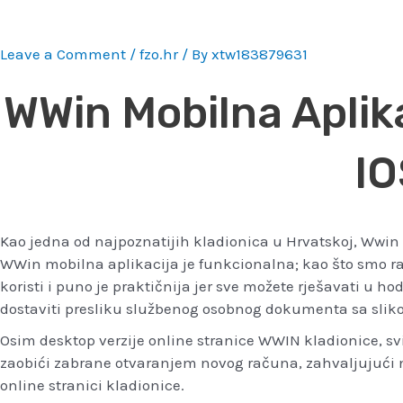
Leave a Comment
/
fzo.hr
/ By
xtw183879631
WWin Mobilna Aplika
IO
Kao jedna od najpoznatijih kladionica u Hrvatskoj, Wwin n
WWin mobilna aplikacija je funkcionalna; kao što smo rani
koristi i puno je praktičnija jer sve možete rješavati u ho
dostaviti presliku službenog osobnog dokumenta sa slik
Osim desktop verzije online stranice WWIN kladionice, sv
zaobići zabrane otvaranjem novog računa, zahvaljujući na
online stranici kladionice.