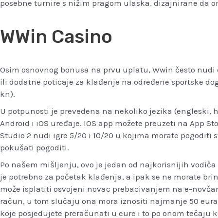
posebne turnire s nižim pragom ulaska, dizajnirane da
WWin Casino
Osim osnovnog bonusa na prvu uplatu, Wwin često nudi 
ili dodatne poticaje za klađenje na određene sportske do
kn).
U potpunosti je prevedena na nekoliko jezika (engleski, h
Android i iOS uređaje. IOS app možete preuzeti na App Stor
Studio 2 nudi igre 5/20 i 10/20 u kojima morate pogoditi 
pokušati pogoditi.
Po našem mišljenju, ovo je jedan od najkorisnijih vodiča
je potrebno za početak klađenja, a ipak se ne morate brin
može isplatiti osvojeni novac prebacivanjem na e-novčanik
račun, u tom slučaju ona mora iznositi najmanje 50 eura.
koje posjedujete preračunati u eure i to po onom tečaju 